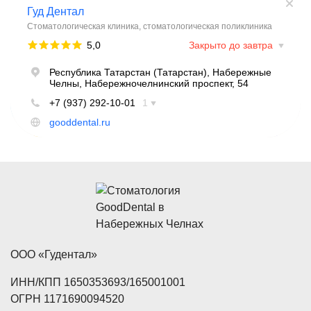
ООО «Гудентал»
ИНН/КПП 1650353693/165001001
ОГРН 1171690094520