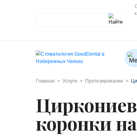
С
к
Главная
Услуги
Протезирование
Ци
Цирконие
коронки на