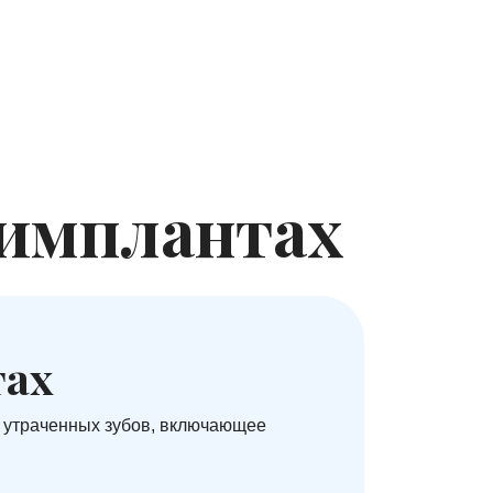
 имплантах
тах
 утраченных зубов, включающее