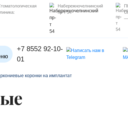
томатологическая
Набережночелнинский
П
линика:
пр-т 54
С
—
+7 8552 92-10-
01
ркониевые коронки на имплантат
вые