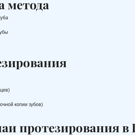
 метода
зуба
зубы
езирования
цев)
очной копии зубов)
чаи протезирования в 