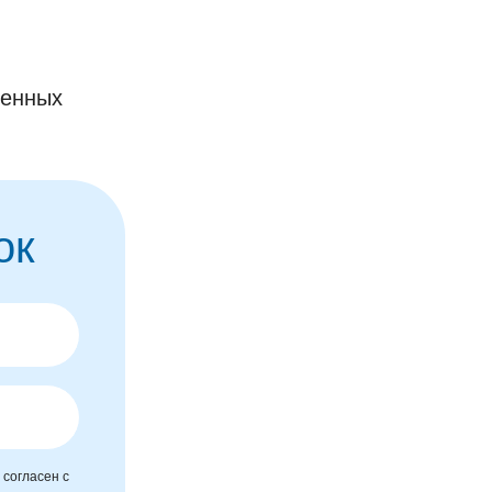
ченных
ок
 согласен с